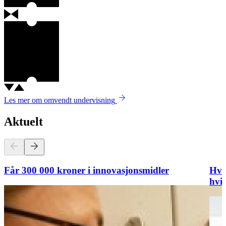
arrow_forward
Les mer om omvendt undervisning
Aktuelt
arrow_back
arrow_forward
Får 300 000 kroner i innovasjonsmidler
Hva 
hvi