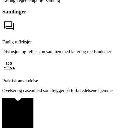
Læring i eget tempo før samling
Samlinger
forum
Faglig refleksjon
Diskusjon og refleksjon sammen med lærer og medstudenter
group
Praktisk anvendelse
Øvelser og casearbeid som bygger på forberedelsene hjemme