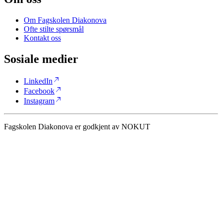
Om Fagskolen Diakonova
Ofte stilte spørsmål
Kontakt oss
Sosiale medier
north_east
LinkedIn
north_east
Facebook
north_east
Instagram
Fagskolen Diakonova er godkjent av NOKUT