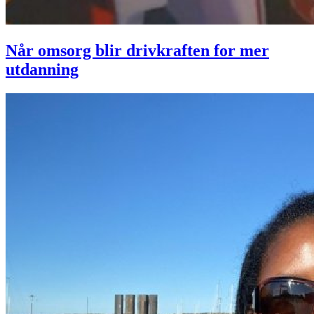
Når omsorg blir drivkraften for mer
utdanning