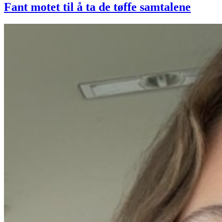
Fant motet til å ta de tøffe samtalene