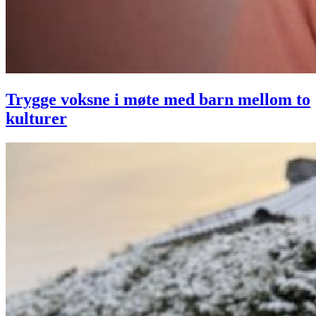
Trygge voksne i møte med barn mellom to
kulturer