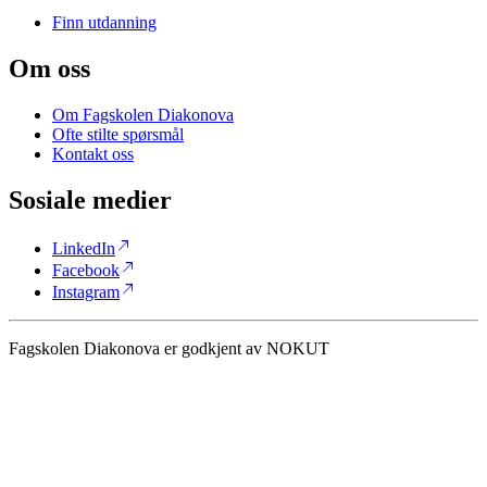
Finn utdanning
Om oss
Om Fagskolen Diakonova
Ofte stilte spørsmål
Kontakt oss
Sosiale medier
north_east
LinkedIn
north_east
Facebook
north_east
Instagram
Fagskolen Diakonova er godkjent av NOKUT