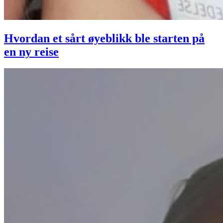
Hvordan et sårt øyeblikk ble starten på
en ny reise