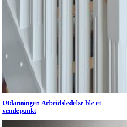
Utdanningen Arbeidsledelse ble et
vendepunkt