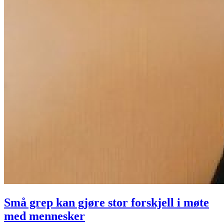
Små grep kan gjøre stor forskjell i møte
med mennesker