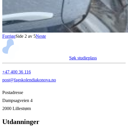
Forrige
Side
2
av
5
Neste
Søk studieplass
+47 400 36 116
post@fagskolendiakonova.no
Postadresse
Dampsagveien 4
2000 Lillestrøm
Utdanninger