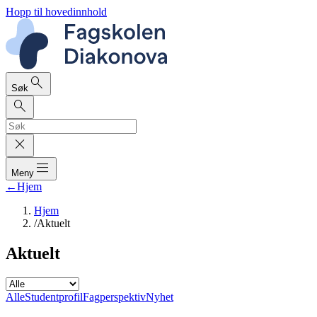
Hopp til hovedinnhold
search
Søk
search
close
dehaze
Meny
←
Hjem
Hjem
/
Aktuelt
Aktuelt
Alle
Studentprofil
Fagperspektiv
Nyhet