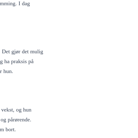
emming. I dag
. Det gjør det mulig
eg ha praksis på
r hun.
 vekst, og hun
 og pårørende.
em bort.