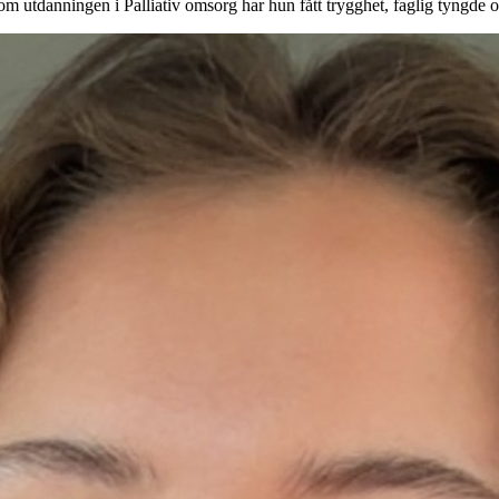
om utdanningen i Palliativ omsorg har hun fått trygghet, faglig tyngde o