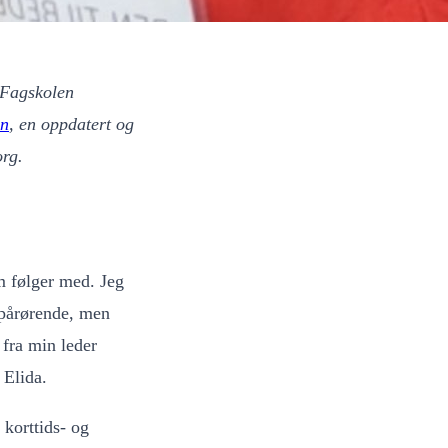
 Fagskolen
on
, en oppdatert og
org.
m følger med. Jeg
 pårørende, men
 fra min leder
 Elida.
korttids- og