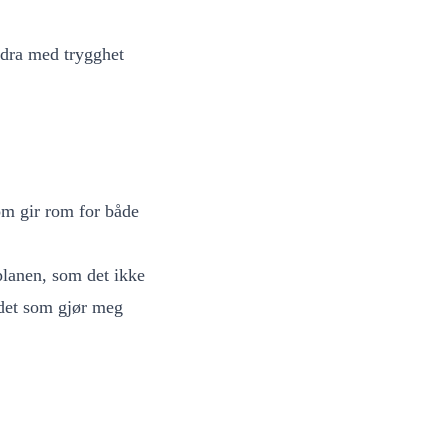
idra med trygghet
om gir rom for både
planen, som det ikke
 det som gjør meg