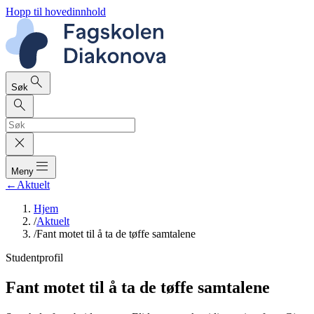
Hopp til hovedinnhold
search
Søk
search
close
dehaze
Meny
←
Aktuelt
Hjem
/
Aktuelt
/
Fant motet til å ta de tøffe samtalene
Studentprofil
Fant motet til å ta de tøffe samtalene