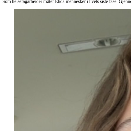
Som helsefagarbeider møter Elida mennesker i livets siste fase. Gjenn