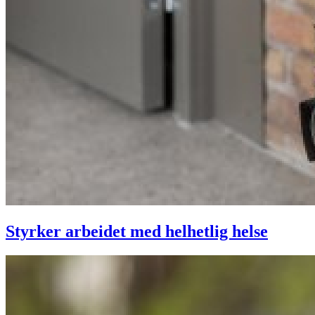
Styrker arbeidet med helhetlig helse