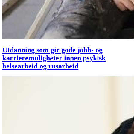
Utdanning som gir gode jobb- og
karrieremuligheter innen psykisk
helsearbeid og rusarbeid