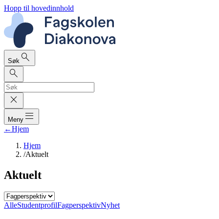
Hopp til hovedinnhold
search
Søk
search
close
dehaze
Meny
←
Hjem
Hjem
/
Aktuelt
Aktuelt
Alle
Studentprofil
Fagperspektiv
Nyhet