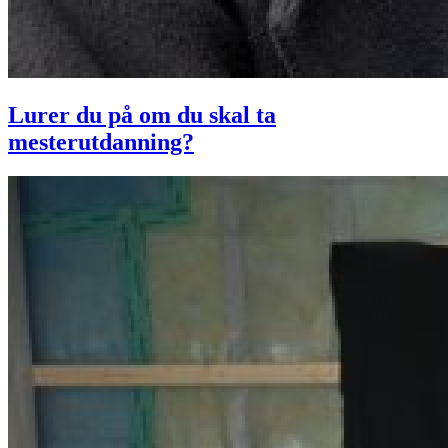
Lurer du på om du skal ta
mesterutdanning?