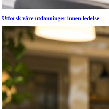
Utforsk våre utdanninger innen ledelse