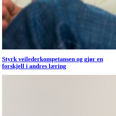
Styrk veilederkompetansen og gjør en
forskjell i andres læring