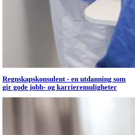
Regnskapskonsulent - en utdanning som
gir gode jobb- og karrieremuligheter