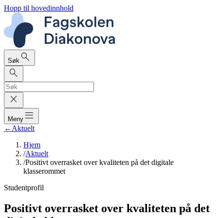
Hopp til hovedinnhold
search
Søk
search
close
dehaze
Meny
←
Aktuelt
Hjem
/
Aktuelt
/
Positivt overrasket over kvaliteten på det digitale
klasserommet
Studentprofil
Positivt overrasket over kvaliteten på det