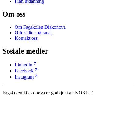
Finn utdanning
Om oss
Om Fagskolen Diakonova
Ofte stilte spørsmål
Kontakt oss
Sosiale medier
north_east
LinkedIn
north_east
Facebook
north_east
Instagram
Fagskolen Diakonova er godkjent av NOKUT