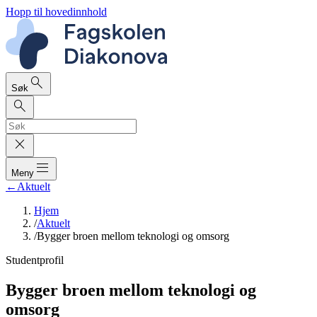
Hopp til hovedinnhold
search
Søk
search
close
dehaze
Meny
←
Aktuelt
Hjem
/
Aktuelt
/
Bygger broen mellom teknologi og omsorg
Studentprofil
Bygger broen mellom teknologi og
omsorg