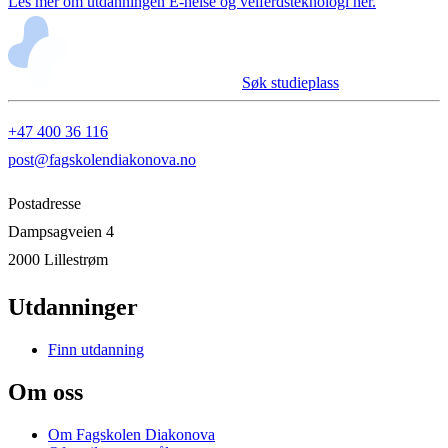
Les mer om utdanningen E-helse og velferdsteknologi her.
Søk studieplass
+47 400 36 116
post@fagskolendiakonova.no
Postadresse
Dampsagveien 4
2000 Lillestrøm
Utdanninger
Finn utdanning
Om oss
Om Fagskolen Diakonova