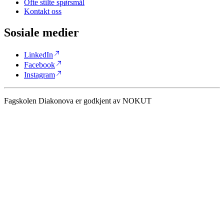
Ofte stilte spørsmål
Kontakt oss
Sosiale medier
north_east
LinkedIn
north_east
Facebook
north_east
Instagram
Fagskolen Diakonova er godkjent av NOKUT