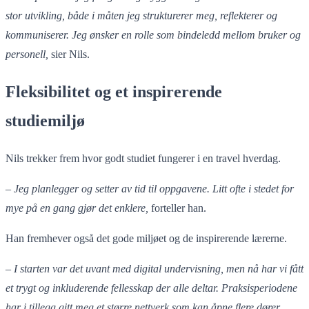
stor utvikling, både i måten jeg strukturerer meg, reflekterer og
kommuniserer. Jeg ønsker en rolle som bindeledd mellom bruker og
personell,
sier Nils.
Fleksibilitet og et inspirerende
studiemiljø
Nils trekker frem hvor godt studiet fungerer i en travel hverdag.
–
Jeg planlegger og setter av tid til oppgavene. Litt ofte i stedet for
mye på en gang gjør det enklere,
forteller han.
Han fremhever også det gode miljøet og de inspirerende lærerne.
–
I starten var det uvant med digital undervisning, men nå har vi fått
et trygt og inkluderende fellesskap der alle deltar. Praksisperiodene
har i tillegg gitt meg et større nettverk som kan åpne flere dører