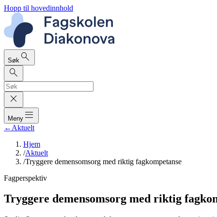
Hopp til hovedinnhold
search
Søk
search
close
dehaze
Meny
←
Aktuelt
Hjem
/
Aktuelt
/
Tryggere demensomsorg med riktig fagkompetanse
Fagperspektiv
Tryggere demensomsorg med riktig fagko