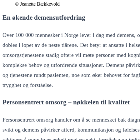
© Jeanette Bækkevold
En økende demensutfordring
Over 100 000 mennesker i Norge lever i dag med demens, og 
dobles i løpet av de neste tiårene. Det betyr at ansatte i hels
omsorgstjenestene stadig oftere vil møte personer med kognit
komplekse behov og utfordrende situasjoner. Demens påvirk
og tjenestene rundt pasienten, noe som øker behovet for fa
trygghet og forståelse.
Personsentrert omsorg – nøkkelen til kvalitet
Personsentrert omsorg handler om å se mennesket bak diagn
svikt og demens påvirker atferd, kommunikasjon og følelsesl
viktigere å møte hver enkelt med respekt, forståelse og indiv