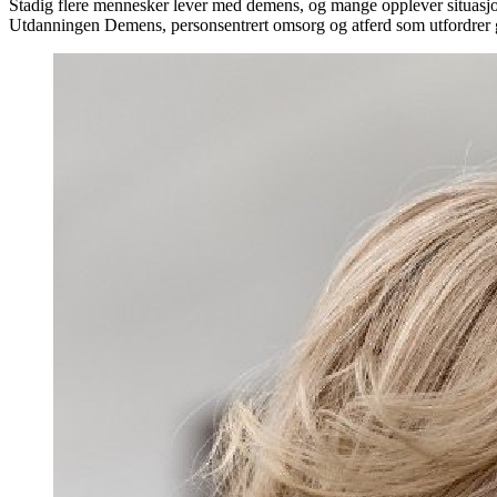
Stadig flere mennesker lever med demens, og mange opplever situasjo
Utdanningen Demens, personsentrert omsorg og atferd som utfordrer gi