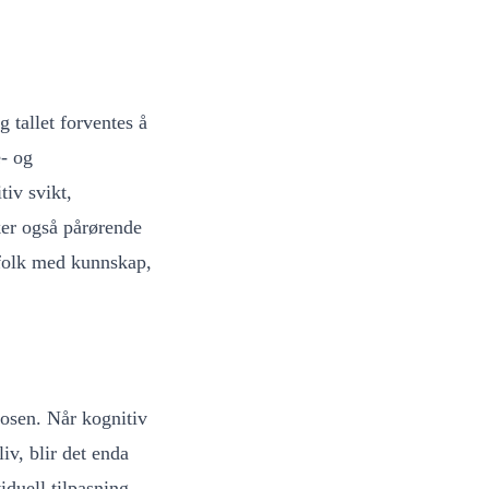
tallet forventes å
e- og
iv svikt,
er også pårørende
gfolk med kunnskap,
osen. Når kognitiv
iv, blir det enda
iduell tilpasning.