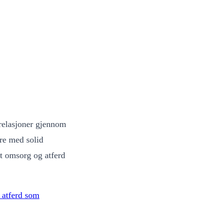
relasjoner gjennom
ere med solid
t omsorg og atferd
 atferd som