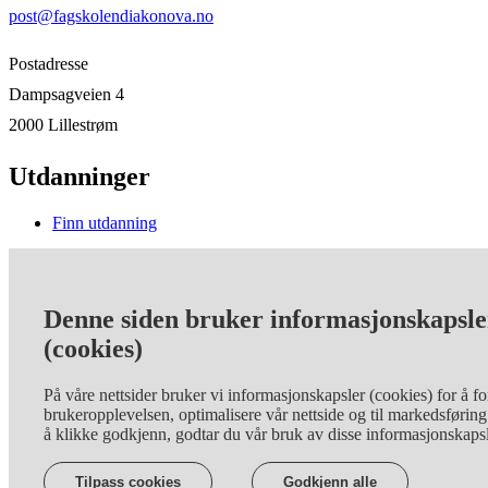
post@fagskolendiakonova.no
Postadresse
Dampsagveien 4
2000 Lillestrøm
Utdanninger
Finn utdanning
Om oss
Denne siden bruker informasjonskapsle
Om Fagskolen Diakonova
Ofte stilte spørsmål
(cookies)
Kontakt oss
På våre nettsider bruker vi informasjonskapsler (cookies) for å f
Sosiale medier
brukeropplevelsen, optimalisere vår nettside og til markedsførin
å klikke godkjenn, godtar du vår bruk av disse informasjonskaps
north_east
LinkedIn
north_east
Facebook
Tilpass cookies
Godkjenn alle