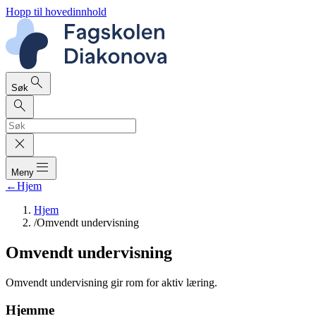
Hopp til hovedinnhold
search
Søk
search
close
dehaze
Meny
←
Hjem
Hjem
/
Omvendt undervisning
Omvendt undervisning
Omvendt undervisning gir rom for aktiv læring.
Hjemme