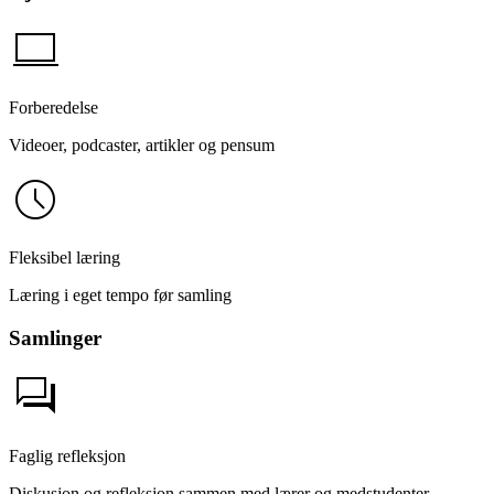
computer
Forberedelse
Videoer, podcaster, artikler og pensum
schedule
Fleksibel læring
Læring i eget tempo før samling
Samlinger
forum
Faglig refleksjon
Diskusjon og refleksjon sammen med lærer og medstudenter