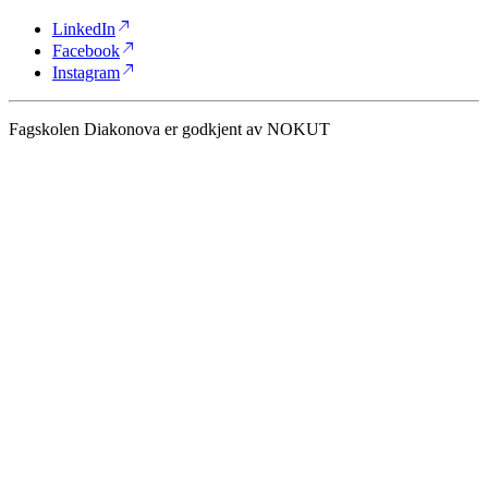
north_east
LinkedIn
north_east
Facebook
north_east
Instagram
Fagskolen Diakonova er godkjent av NOKUT