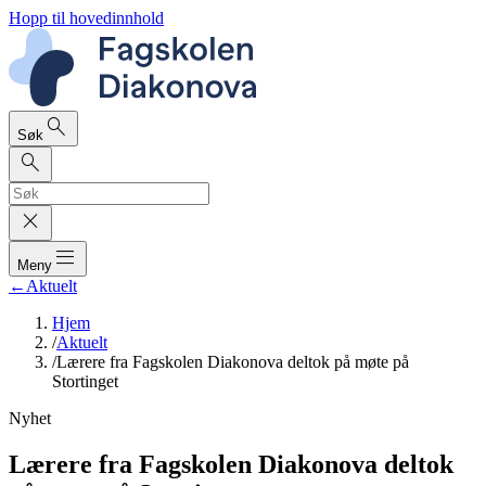
Hopp til hovedinnhold
search
Søk
search
close
dehaze
Meny
←
Aktuelt
Hjem
/
Aktuelt
/
Lærere fra Fagskolen Diakonova deltok på møte på
Stortinget
Nyhet
Lærere fra Fagskolen Diakonova deltok