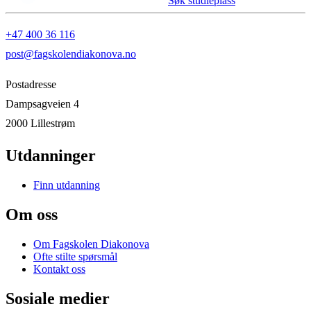
Søk studieplass
+47 400 36 116
post@fagskolendiakonova.no
Postadresse
Dampsagveien 4
2000 Lillestrøm
Utdanninger
Finn utdanning
Om oss
Om Fagskolen Diakonova
Ofte stilte spørsmål
Kontakt oss
Sosiale medier