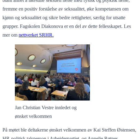
blant annet å likestille seksuell helse med fysisk og psykisk helse,
fremme en positiv forståelse av seksualitet, øke kompetansen om
kjønn og seksualitet og sikre bedre rettigheter, særlig for utsatte
grupper. Fagskolen Diakonova er en del av dette fellesskapet. Les
mer om
nettverket SRHR
.
Jan Christian Vestre innledet og
ønsket velkommen
På møtet ble deltakerne ønsket velkommen av Kai Steffen Østensen,
HR-politisk talsperson i Arbeiderpartiet, og Annelie Røtnes,