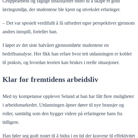
Gruppearbeid og faglige diskusjoner bidro til å skape et godt
læringsmiljø, der studentene ble kjent og utvekslet erfaringer.
– Det var spesielt verdifullt å få utfordret egne perspektiver gjennom
andres innspill, forteller han.
I løpet av det siste halvåret gjennomførte studentene en
bedriftsanalyse. Her fikk han erfare hvor tett utdanningen er koblet
til praksis, og hvordan teorien kan brukes i reelle situasjoner.
Klar for fremtidens arbeidsliv
Med ny kompetanse opplever Seland at han har fått flere muligheter
i arbeidsmarkedet. Utdanningen åpner dører til nye bransjer og
roller, samtidig som den bygger videre på erfaringene hans fra
tidligere.
Han føler seg godt rustet til å bidra i en tid der kravene til effektivitet