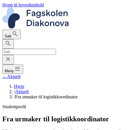
Hopp til hovedinnhold
search
Søk
search
close
dehaze
Meny
←
Aktuelt
Hjem
/
Aktuelt
/
Fra urmaker til logistikkoordinator
Studentprofil
Fra urmaker til logistikkoordinator