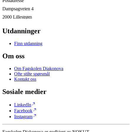
Postadresse
Dampsagveien 4
2000 Lillestrøm
Utdanninger
Finn utdanning
Om oss
Om Fagskolen Diakonova
Ofte stilte spørsmål
Kontakt oss
Sosiale medier
north_east
LinkedIn
north_east
Facebook
north_east
Instagram
Fagskolen Diakonova er godkjent av NOKUT