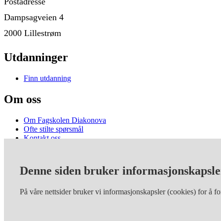
Postadresse
Dampsagveien 4
2000 Lillestrøm
Utdanninger
Finn utdanning
Om oss
Om Fagskolen Diakonova
Ofte stilte spørsmål
Kontakt oss
Sosiale medier
Denne siden bruker informasjonskapsler
north_east
LinkedIn
north_east
Facebook
På våre nettsider bruker vi informasjonskapsler (cookies) for å 
north_east
Instagram