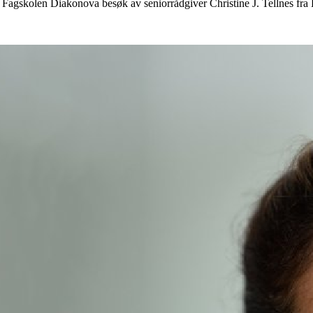
gskolen Diakonova besøk av seniorrådgiver Christine J. Tellnes fra Ku