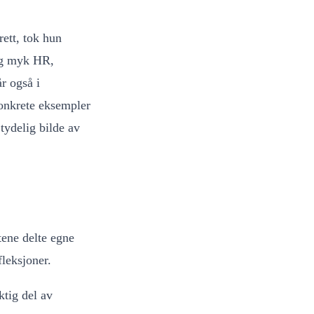
rett, tok hun
 og myk HR,
r også i
onkrete eksempler
tydelig bilde av
tene delte egne
fleksjoner.
ktig del av