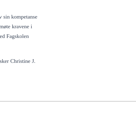
 av sin kompetanse
 møte kravene i
ved Fagskolen
ker Christine J.