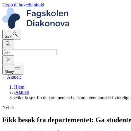
Hopp til hovedinnhold
search
Søk
search
close
dehaze
Meny
←
Aktuelt
Hjem
/
Aktuelt
/
Fikk besøk fra departementet: Ga studentene innsikt i virkelig
Nyhet
Fikk besøk fra departementet: Ga studente