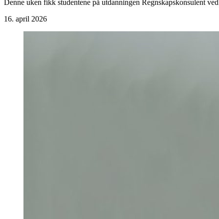
Denne uken fikk studentene på utdanningen Regnskapskonsulent ved Fa
16. april 2026