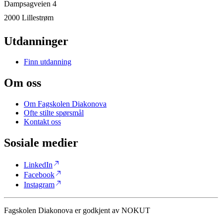
Dampsagveien 4
2000 Lillestrøm
Utdanninger
Finn utdanning
Om oss
Om Fagskolen Diakonova
Ofte stilte spørsmål
Kontakt oss
Sosiale medier
north_east
LinkedIn
north_east
Facebook
north_east
Instagram
Fagskolen Diakonova er godkjent av NOKUT