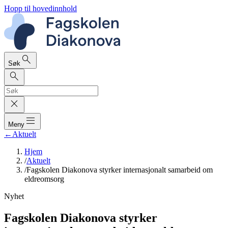
Hopp til hovedinnhold
search
Søk
search
close
dehaze
Meny
←
Aktuelt
Hjem
/
Aktuelt
/
Fagskolen Diakonova styrker internasjonalt samarbeid om
eldreomsorg
Nyhet
Fagskolen Diakonova styrker